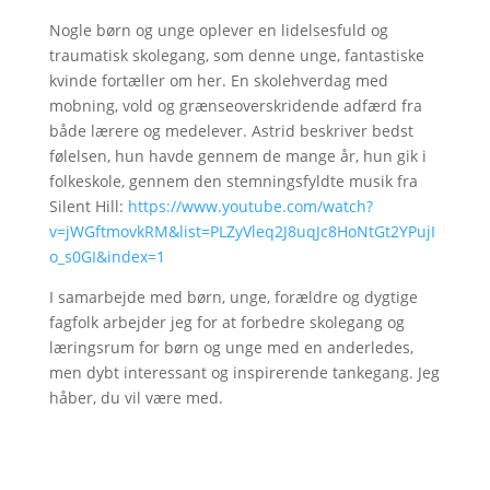
Nogle børn og unge oplever en lidelsesfuld og
traumatisk skolegang, som denne unge, fantastiske
kvinde fortæller om her. En skolehverdag med
mobning, vold og grænseoverskridende adfærd fra
både lærere og medelever. Astrid beskriver bedst
følelsen, hun havde gennem de mange år, hun gik i
folkeskole, gennem den stemningsfyldte musik fra
Silent Hill:
https://www.youtube.com/watch?
v=jWGftmovkRM&list=PLZyVleq2J8uqJc8HoNtGt2YPujI
o_s0GI&index=1
I samarbejde med børn, unge, forældre og dygtige
fagfolk arbejder jeg for at forbedre skolegang og
læringsrum for børn og unge med en anderledes,
men dybt interessant og inspirerende tankegang. Jeg
håber, du vil være med.