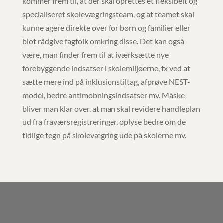
kommer frem til, at der skal oprettes et fleksibelt og
specialiseret skolevægringsteam, og at teamet skal
kunne agere direkte over for børn og familier eller
blot rådgive fagfolk omkring disse. Det kan også
være, man finder frem til at iværksætte nye
forebyggende indsatser i skolemiljøerne, fx ved at
sætte mere ind på inklusionstiltag, afprøve NEST-
model, bedre antimobningsindsatser mv. Måske
bliver man klar over, at man skal revidere handleplan
ud fra fraværsregistreringer, oplyse bedre om de
tidlige tegn på skolevægring ude på skolerne mv.