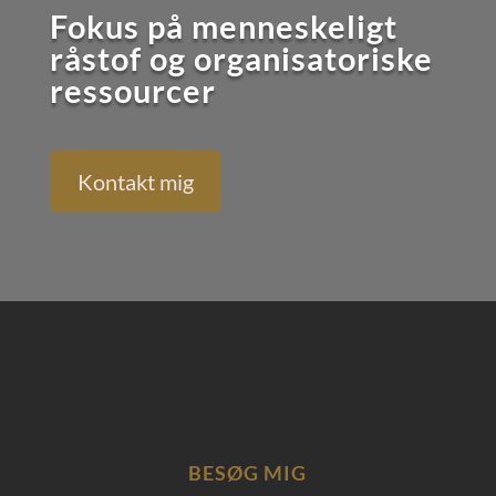
Fokus på menneskeligt
råstof og organisatoriske
ressourcer
Kontakt mig
BESØG MIG